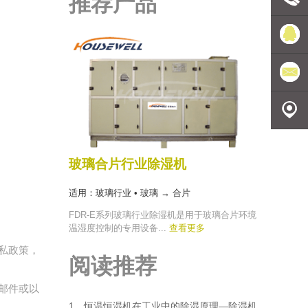
推荐产品
联系电
话
豪森维
尔
发送邮
件
地理定
玻璃合片行业除湿机
位
适用：玻璃行业 • 玻璃 → 合片
FDR-E系列玻璃行业除湿机是用于玻璃合片环境
温湿度控制的专用设备...
查看更多
私政策，
阅读推荐
邮件或以
1、恒温恒湿机在工业中的除湿原理—除湿机