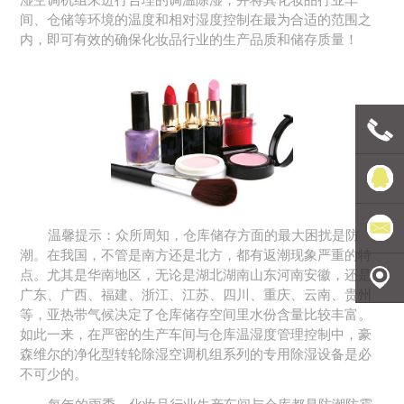
间、仓储等环境的温度和相对湿度控制在最为合适的范围之
内，即可有效的确保化妆品行业的生产品质和储存质量！
联系电
话
豪森维
温馨提示：众所周知，仓库储存方面的最大困扰是防
潮。在我国，不管是南方还是北方，都有返潮现象严重的特
点。尤其是华南地区，无论是湖北湖南山东河南安徽，还是
尔
发送邮
广东、广西、福建、浙江、江苏、四川、重庆、云南、贵州
等，亚热带气候决定了仓库储存空间里水份含量比较丰富。
件
地理定
如此一来，在严密的生产车间与仓库温湿度管理控制中，豪
森维尔的净化型转轮除湿空调机组系列的专用除湿设备是必
不可少的。
位