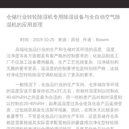
仓储行业转轮除湿机专用除湿设备与全自动空气除
湿机的应用原理
时间：2019-10-25 来源：原创 作者：Bowen
高端化妆品行业的生产和仓储对其环境的温度、湿度、
洁净度等各方面都是有着严格的控制要求的；化妆品制造工
厂不仅加工设备费用极高、生产工艺也很复杂、洁净级别和
无菌的要求更高，温湿度的控制要求也是特别得严格，这就
对净化型转轮除湿空调机组提出了更高的要求。
一般情况下，化妆品行业的生产车间、仓库储存等环境
的温度应该尽量保持在25±3℃左右，而相对湿度则以控制在
40-60%RH之间是最为合适的，而一些粉类产品对相对湿度则
以控制在20-40%RH；如果温湿度过高会使其化妆产品返潮变
质，过低就容易发生冻裂等现象。因此，在雨水天比较多的
春夏季节，不管是化妆品行业的生产车间，还是其储存仓库
都是需要根据其实际需求配置相应的豪森维尔净化型转轮除
湿空调机组来进行合理的调温除湿，并将其化妆品行业车