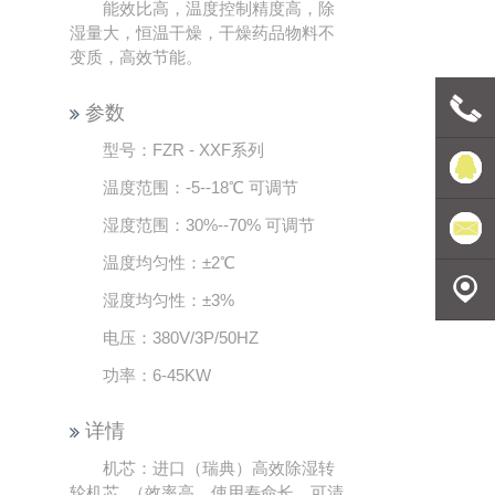
能效比高，温度控制精度高，除
湿量大，恒温干燥，干燥药品物料不
变质，高效节能。
参数
型号：FZR - XXF系列
联系电
温度范围：-5--18℃ 可调节
湿度范围：30%--70% 可调节
话
豪森维
温度均匀性：±2℃
尔
发送邮
湿度均匀性：±3%
电压：380V/3P/50HZ
件
地理定
功率：6-45KW
位
详情
机芯：进口（瑞典）高效除湿转
轮机芯 （效率高，使用寿命长，可清