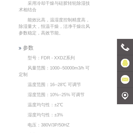
采用冷却干燥与硅胶转轮除湿技
术相结合
能效比高，温湿度控制精度高，
除湿量大，恒温干燥，洁净干燥出风
参数稳定，高效节能。
参数
型号：FDR - XXDZ系列
联系电
风量范围：1000--50000m3/h 可
定制
话
豪森维
温度范围：16--28℃ 可调节
湿度范围：10%--25% 可调节
尔
发送邮
温度均匀性：±2℃
件
地理定
湿度均匀性：±3%
电压：380V/3P/50HZ
位