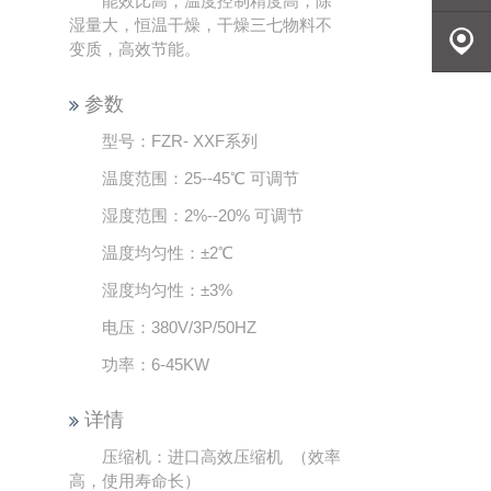
能效比高，温度控制精度高，除
湿量大，恒温干燥，干燥三七物料不
尔
发送邮
变质，高效节能。
件
地理定
参数
型号：FZR- XXF系列
位
温度范围：25--45℃ 可调节
湿度范围：2%--20% 可调节
温度均匀性：±2℃
湿度均匀性：±3%
电压：380V/3P/50HZ
功率：6-45KW
详情
压缩机：进口高效压缩机 （效率
高，使用寿命长）