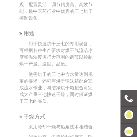
观、配置灵活、调节精度高、高效节
能，是中医药行业中优秀的三七烘干
控制设备。
用途
用于快速烘干三七的专用设备，
可根据各种生产要求对烘干气流洁净
度和温湿度进行大范围的调节以控制
烘干产量、速度、品质。
使需烘干的三七中含水量达到规
定的要求，还可与烘干输送箱配合完
成流水作业，与洁净烘干箱配合可完
成大产量三七快速干燥，同时保证烘
干三七的品质。
联系电
干燥方式
采用冷却干燥与热泵技术相结合
话
豪森维