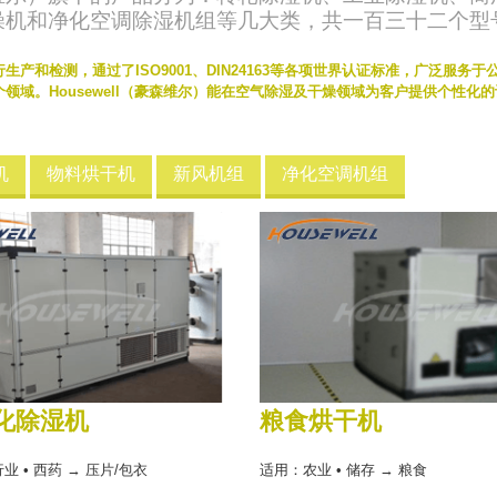
燥机和净化空调除湿机组等几大类，共一百三十二个型
产和检测，通过了ISO9001、DIN24163等各项世界认证标准，广泛服
领域。Housewell（豪森维尔）能在空气除湿及干燥领域为客户提供个性化
机
物料烘干机
新风机组
净化空调机组
化除湿机
粮食烘干机
 • 西药 → 压片/包衣
适用：农业 • 储存 → 粮食