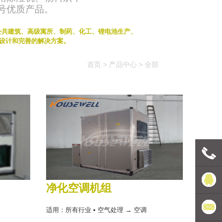
号优质产品。
务于公共建筑、高级寓所、制药、化工、锂电池生产、
的设计和完善的解决方案。
首页
>
产品中心
>
全部
联系电
净化空调机组
话
豪森维
适用：所有行业 • 空气处理 → 空调