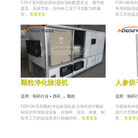
FZR-F系列阴凉库恒温恒湿机配置灵活、调节精
FDR-DB
度高、高效节能，在特种工况下可选配为防爆
专用的除湿
型...
查看更多
等工艺的温湿
颗粒净化除湿机
人参烘
适用：制药行业 • 西药 → 颗粒
适用：制药行业
FDR-DK系列颗粒净化除湿机是洁净环境中颗粒
可根据各种
制造的专用除湿设备，在粉碎、混合、称量、制
进行大范围
粒等工艺的温湿度进行精确控制...
查看更多
质...
查看更