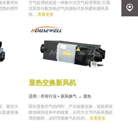
储存要求对
空气处理机组是一种集中式空气处理系统,它通
尔
发送邮
范围的调节
过风管分配加热空气的强制式热风暖和通风系
统...
查看更多
件
地理定
位
显热交换新风机
适用：所有行业 • 新风换气 → 显热
室、展览大
双向置换空气的同时，产生能量交换，使新风有
以及健身场
效地得到排风中的能量，从而大大节约新风预处
理的能耗，达到节能换气的目的...
查看更多