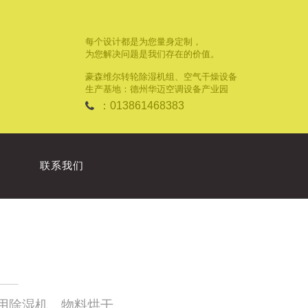
每个设计都是为您量身定制，
为您解决问题是我们存在的价值。
豪森维尔转轮除湿机组、空气干燥设备
生产基地：德州华迈空调设备产业园
：013861468383
联系我们
商用除湿机、物料烘干