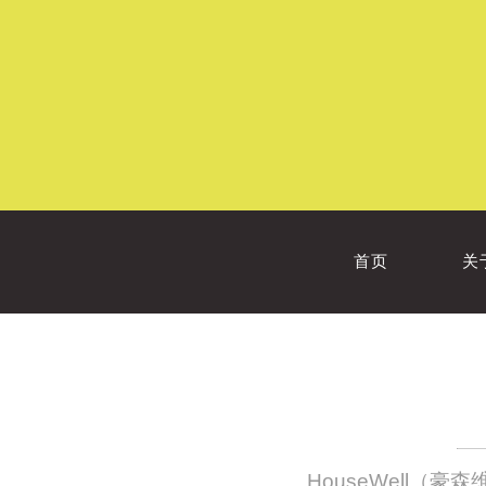
首页
关
HouseWell