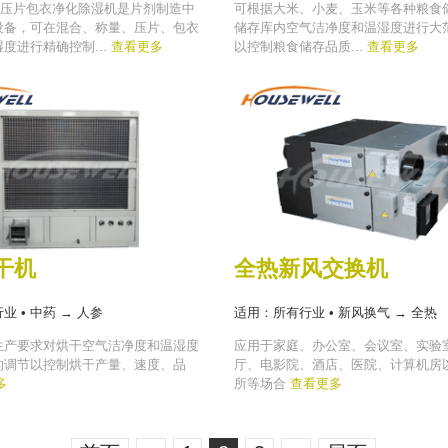
系列压片包衣净化除湿机是片剂制造中
可根据大米、小麦、玉米等各种粮食
设备，可在混合、称量、压片、包衣
储存库内空气洁净度和温湿度进行大
度进行精确控制...
查看更多
以控制粮食储存品质...
查看更多
干机
全热新风交换机
 • 中药 → 人参
适用：所有行业 • 新风换气 → 全热
生产要求对烘干空气洁净度和温湿度
应用于家庭、办公室、会议室、实验
的调节以控制烘干产量、速度、品
厅、电影院、酒店、医院、计算机房
多
所等场合
查看更多