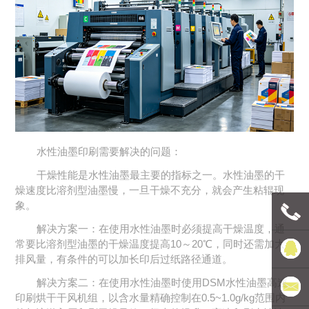
水性油墨印刷需要解决的问题：
干燥性能是水性油墨最主要的指标之一。水性油墨的干
燥速度比溶剂型油墨慢，一旦干燥不充分，就会产生粘辊现
象。
解决方案一：在使用水性油墨时必须提高干燥温度，通
常要比溶剂型油墨的干燥温度提高10～20℃，同时还需加大
联系电
排风量，有条件的可以加长印后过纸路径通道。
解决方案二：在使用水性油墨时使用DSM水性油墨高速
话
豪森维
印刷烘干干风机组，以含水量精确控制在0.5~1.0g/kg范围内