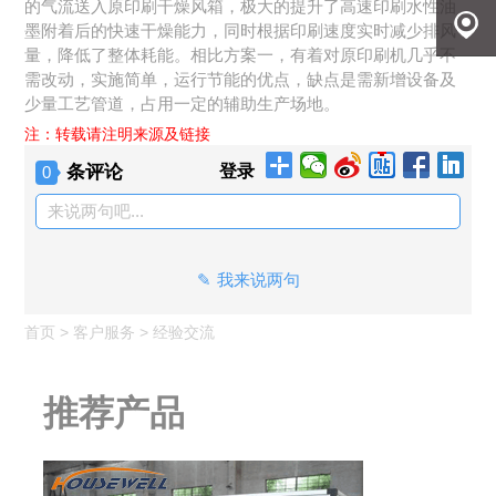
的气流送入原印刷干燥风箱，极大的提升了高速印刷水性油
尔
发送邮
墨附着后的快速干燥能力，同时根据印刷速度实时减少排风
量，降低了整体耗能。相比方案一，有着对原印刷机几乎不
需改动，实施简单，运行节能的优点，缺点是需新增设备及
件
地理定
少量工艺管道，占用一定的辅助生产场地。
注：转载请注明来源及链接
位
条评论
登录
0
来说两句吧...
我来说两句
首页
>
客户服务
>
经验交流
推荐产品